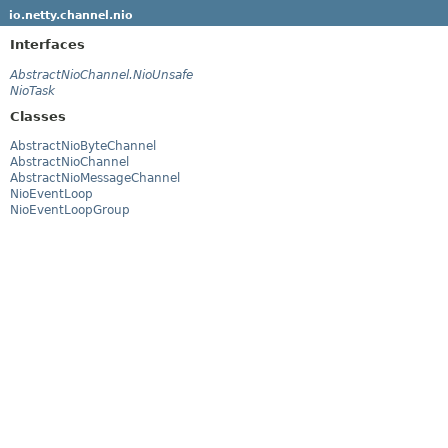
io.netty.channel.nio
Interfaces
AbstractNioChannel.NioUnsafe
NioTask
Classes
AbstractNioByteChannel
AbstractNioChannel
AbstractNioMessageChannel
NioEventLoop
NioEventLoopGroup