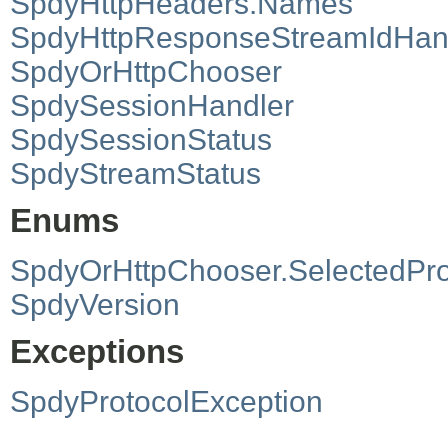
SpdyHttpHeaders.Names
SpdyHttpResponseStreamIdHan
SpdyOrHttpChooser
SpdySessionHandler
SpdySessionStatus
SpdyStreamStatus
Enums
SpdyOrHttpChooser.SelectedPro
SpdyVersion
Exceptions
SpdyProtocolException