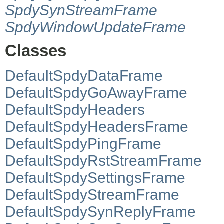
SpdySynStreamFrame
SpdyWindowUpdateFrame
Classes
DefaultSpdyDataFrame
DefaultSpdyGoAwayFrame
DefaultSpdyHeaders
DefaultSpdyHeadersFrame
DefaultSpdyPingFrame
DefaultSpdyRstStreamFrame
DefaultSpdySettingsFrame
DefaultSpdyStreamFrame
DefaultSpdySynReplyFrame