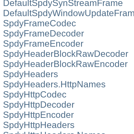
DefaultSpdySynStreamFrame
DefaultSpdyWindowUpdateFra
SpdyFrameCodec
SpdyFrameDecoder
SpdyFrameEncoder
SpdyHeaderBlockRawDecoder
SpdyHeaderBlockRawEncoder
SpdyHeaders
SpdyHeaders.HttpNames
SpdyHttpCodec
SpdyHttpDecoder
SpdyHttpEncoder
SpdyHttpHeaders