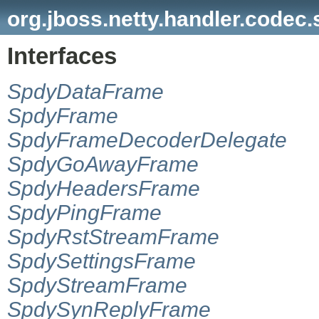
org.jboss.netty.handler.codec
Interfaces
SpdyDataFrame
SpdyFrame
SpdyFrameDecoderDelegate
SpdyGoAwayFrame
SpdyHeadersFrame
SpdyPingFrame
SpdyRstStreamFrame
SpdySettingsFrame
SpdyStreamFrame
SpdySynReplyFrame