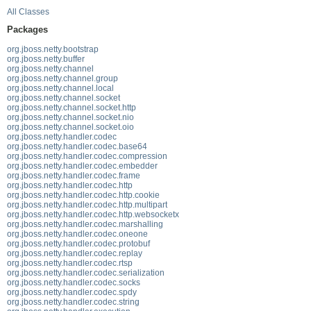
All Classes
Packages
org.jboss.netty.bootstrap
org.jboss.netty.buffer
org.jboss.netty.channel
org.jboss.netty.channel.group
org.jboss.netty.channel.local
org.jboss.netty.channel.socket
org.jboss.netty.channel.socket.http
org.jboss.netty.channel.socket.nio
org.jboss.netty.channel.socket.oio
org.jboss.netty.handler.codec
org.jboss.netty.handler.codec.base64
org.jboss.netty.handler.codec.compression
org.jboss.netty.handler.codec.embedder
org.jboss.netty.handler.codec.frame
org.jboss.netty.handler.codec.http
org.jboss.netty.handler.codec.http.cookie
org.jboss.netty.handler.codec.http.multipart
org.jboss.netty.handler.codec.http.websocketx
org.jboss.netty.handler.codec.marshalling
org.jboss.netty.handler.codec.oneone
org.jboss.netty.handler.codec.protobuf
org.jboss.netty.handler.codec.replay
org.jboss.netty.handler.codec.rtsp
org.jboss.netty.handler.codec.serialization
org.jboss.netty.handler.codec.socks
org.jboss.netty.handler.codec.spdy
org.jboss.netty.handler.codec.string