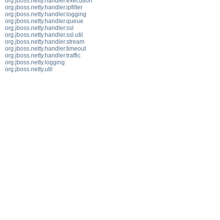
org.jboss.netty.handler.execution
org.jboss.netty.handler.ipfilter
org.jboss.netty.handler.logging
org.jboss.netty.handler.queue
org.jboss.netty.handler.ssl
org.jboss.netty.handler.ssl.util
org.jboss.netty.handler.stream
org.jboss.netty.handler.timeout
org.jboss.netty.handler.traffic
org.jboss.netty.logging
org.jboss.netty.util